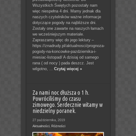
Wszystkich Świętych pozostały nam
więc niespełna 4 dni. Mamy jednak dla
naszych czytelników ważne informacje
dotyczące pogody na najbliższe dni.
Zostały one zawarte na naszych łamach
we wcześniejszym materiale.
Zapraszamy więc do jego lektury –
https://znadrudy.pl/aktualnosci/prognoza-
pogody-na-koncowke-pazdziernika-i-
miesiac-listopad/ A dzisiaj od samego
rana ( od nocy ) pada deszcz. Jest
wilgotno, ...
Czytaj więcej »
Za nami noc dłuższa o 1 h.
Powróciliśmy do czasu
zimowego. Serdecznie witamy w
niedzielny poranek.
27 października, 2019
Aktualności
,
Różności