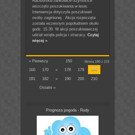
Raciborska-Jankowice-Szymocice
wszczęto poszukiwania w lesie.
Interwencja dotyczyła poszukiwań
osoby zaginionej. Akcja rozpoczęta
została wczesnym popołudniem około
godz. 15.30. W akcji poszukiwawczej
udział wzięła policja i strażacy.
Czytaj
więcej »
« Pierwszy
...
150
Strona 180 z 215
180
160
170
«
178
179
181
182
»
190
200
210
...
Ostatni »
Prognoza pogoda - Rudy