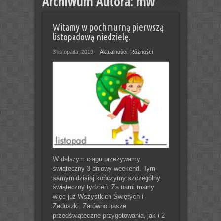
Archiwum Autora: mw
Witamy w pochmurną pierwszą
listopadową niedzielę.
3 listopada, 2019
Aktualności
,
Różności
W dalszym ciągu przeżywamy
świąteczny 3-dniowy weekend. Tym
samym dzisiaj kończymy szczególny
świąteczny tydzień. Za nami mamy
więc już Wszystkich Świętych i
Zaduszki. Zarówno nasze
przedświąteczne przygotowania, jak i 2