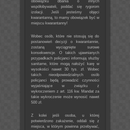
obowiązku dbania o innych
współobywateli, poddać się rygorom
izolacji. Jeśli jesteśmy objęci
kwarantanną, to mamy obowiązek być w
miejscu kwarantanny!
Wobec osób, które nie stosują się do
postanowień decyzji o kwarantannie,
zostaną wyciągnięte surowe
konsekwencje. O takich ujawnianych
przypadkach policjanci informują służby
sanitarne, które mogą nałożyć karę w
wysokości nawet 30 tys. zł. Wobec
takich nieodpowiedzialnych osób
policjanci będą prowadzić czynności
wyjaśniające w związku z
wykroczeniem z art. 116 kw. Mandat za
takie wykroczenie może wynosić nawet
500 zł.
Z kolei jeśli osoba, u której
potwierdzono zakażenie, oddali się z
miejsca, w którym powinna przebywać,