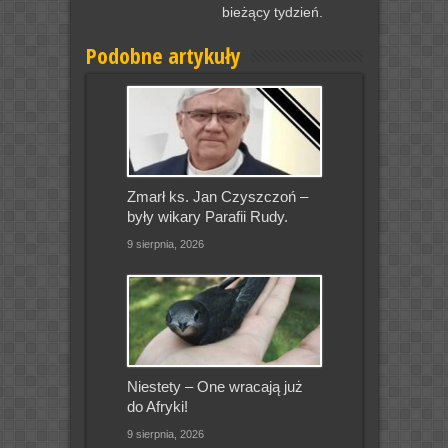
bieżący tydzień.
Podobne artykuły
Zmarł ks. Jan Czyszczoń –
były wikary Parafii Rudy.
9 sierpnia, 2026
Niestety – One wracają już
do Afryki!
9 sierpnia, 2026