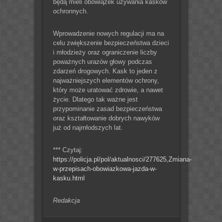
będą mieli obowiązek używania kasków
ochronnych.
Wprowadzenie nowych regulacji ma na
celu zwiększenie bezpieczeństwa dzieci
i młodzieży oraz ograniczenie liczby
poważnych urazów głowy podczas
zdarzeń drogowych. Kask to jeden z
najważniejszych elementów ochrony,
który może uratować zdrowie, a nawet
życie. Dlatego tak ważne jest
przypominanie zasad bezpieczeństwa
oraz kształtowanie dobrych nawyków
już od najmłodszych lat.
*** Czytaj:
https://policja.pl/pol/aktualnosci/277625,Zmiana-
w-przepisach-obowiazkowa-jazda-w-
kasku.html
Redakcja