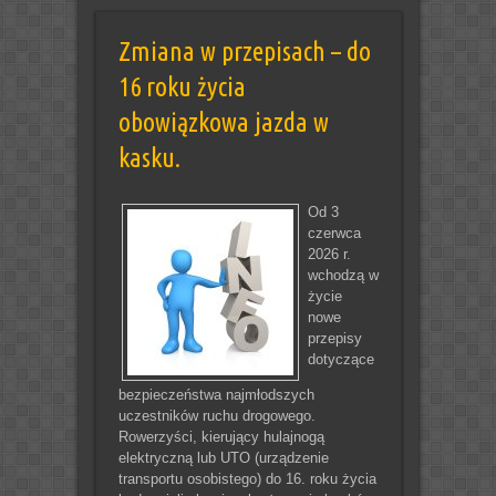
Zmiana w przepisach – do
16 roku życia
obowiązkowa jazda w
kasku.
Od 3
czerwca
2026 r.
wchodzą w
życie
nowe
przepisy
dotyczące
bezpieczeństwa najmłodszych
uczestników ruchu drogowego.
Rowerzyści, kierujący hulajnogą
elektryczną lub UTO (urządzenie
transportu osobistego) do 16. roku życia