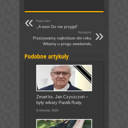
Poprzedni:
,,A swoi Go nie przyjęli”.
Następny:
Przeżywamy najkrótsze dni roku.
Witamy u progu weekendu.
Podobne artykuły
Zmarł ks. Jan Czyszczoń –
były wikary Parafii Rudy.
9 sierpnia, 2026