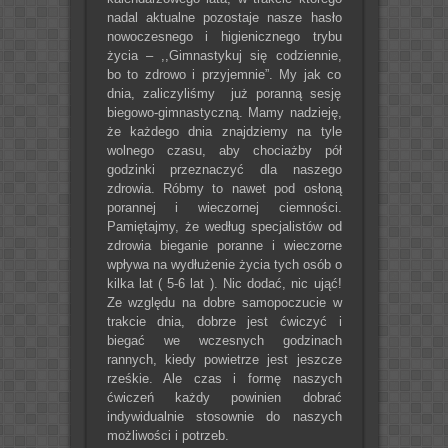
nadal aktualne pozostaje nasze hasło
nowoczesnego i higienicznego trybu
życia – ,,Gimnastykuj się codziennie,
bo to zdrowo i przyjemnie”. My jak co
dnia, zaliczyliśmy już poranną sesję
biegowo-gimnastyczną. Mamy nadzieję,
że każdego dnia znajdziemy na tyle
wolnego czasu, aby chociażby pół
godzinki przeznaczyć dla naszego
zdrowia. Róbmy to nawet pod osłoną
porannej i wieczornej ciemności.
Pamiętajmy, że według specjalistów od
zdrowia bieganie poranne i wieczorne
wpływa na wydłużenie życia tych osób o
kilka lat ( 5-6 lat ). Nic dodać, nic ująć!
Ze względu na dobre samopoczucie w
trakcie dnia, dobrze jest ćwiczyć i
biegać we wczesnych godzinach
rannych, kiedy powietrze jest jeszcze
rześkie. Ale czas i formę naszych
ćwiczeń każdy powinien dobrać
indywidualnie stosownie do naszych
możliwości i potrzeb.