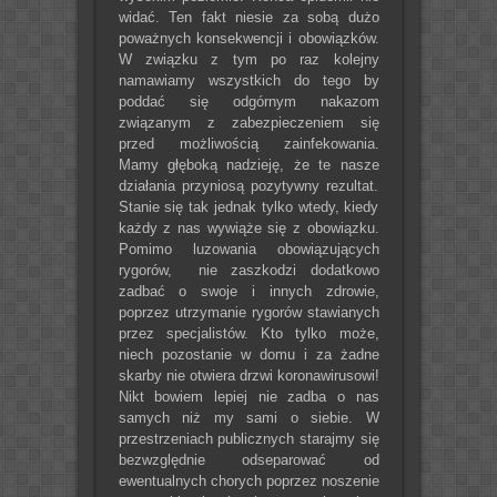
widać. Ten fakt niesie za sobą dużo
poważnych konsekwencji i obowiązków.
W związku z tym po raz kolejny
namawiamy wszystkich do tego by
poddać się odgórnym nakazom
związanym z zabezpieczeniem się
przed możliwością zainfekowania.
Mamy głęboką nadzieję, że te nasze
działania przyniosą pozytywny rezultat.
Stanie się tak jednak tylko wtedy, kiedy
każdy z nas wywiąże się z obowiązku.
Pomimo luzowania obowiązujących
rygorów, nie zaszkodzi dodatkowo
zadbać o swoje i innych zdrowie,
poprzez utrzymanie rygorów stawianych
przez specjalistów. Kto tylko może,
niech pozostanie w domu i za żadne
skarby nie otwiera drzwi koronawirusowi!
Nikt bowiem lepiej nie zadba o nas
samych niż my sami o siebie. W
przestrzeniach publicznych starajmy się
bezwzględnie odseparować od
ewentualnych chorych poprzez noszenie