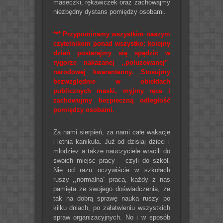
maseczki, rękawiczek oraz zachowajmy
niezbędny dystans pomiędzy osobami.
*** Przypominamy wszystkim naszym
czytelnikom ponad wszystko: kolejny
dzień postarajmy się spędzić w
rygorze nakazanej ,,poluzowanej”
narodowej kwarantanny. Stosujmy
bezwzględnie w obiektach
publicznych maski, myjmy ręce i
zachowujmy bezpieczną odległość
pomiędzy osobami.
Za nami sierpień, za nami całe wakacje
i letnia kanikuła. Już od dzisiaj dzieci i
młodzież a także nauczyciele wracili do
swoich miejsc pracy – czyli do szkół.
Nie od razu oczywiście w szkołach
ruszy ,,normalna” praca, każdy z nas
pamięta że swojego doświadczenia, że
tak na dobrą sprawę nauka ruszy po
kilku dniach, po załatwieniu wszystkich
spraw organizacyjnych. No i w sposób