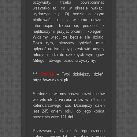
oczywisty, trzeba powspominać
wszystko to, co w okresie wakacji
wydarzyło się. Oj będzie o czym
plotkować, a i z wieloma nowymi
informacjami trzeba się podzielić z
najbliższymi przyjaciółkami i kolegami.
Widzimy więc, że będzie się działo.
Poza tym, pierwszy tydzień musi
upłynąć na tym, aby przestawić umysły
młodych ludzi do szkolnych wymogów.
Miłego i łatwego rozruchu życzymy.
***
Oto ja
– Twój dzisiejszy dzień:
https://www.kalbi.pl/
Serdecznie witamy naszych czytelników
we
wtorek 1 września br.
w 74 dniu
kalendarzowego lata. Dzisiejszy dzień
jest 245 dniem roku, do jego końca
pozostało więc 121 dni.
Przeżywamy 74 dzień tegorocznego
kalendarzowego lata, w trakcie którego