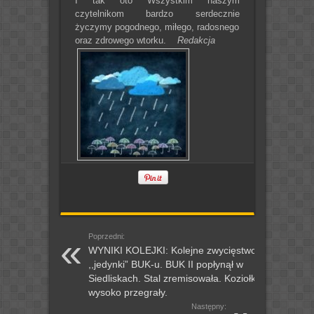
I tak oto Wszystkim naszym
czytelnikom bardzo serdecznie
życzymy pogodnego, miłego, radosnego
oraz zdrowego wtorku.
Redakcja
Poprzedni:
WYNIKI KOLEJKI: Kolejne zwycięstwo
,,jedynki” BUK-u. BUK II popłynął w
Siedliskach. Stal zremisowała. Koziołki
wysoko przegrały.
Następny: