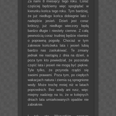
Za nami 8 miesięcy tego roku. Coraz
częściej będziemy więc spoglądać w
kierunku końca tego roku. Tym bardziej,
że już niedługo końca dobiegnie lato i
nadejdzie jesień. Dzień jest coraz
krótszy, już niedługo wieczory będą
bardzo długie i niestety ciemne. Z całą
pewnością coraz trudniej będzie również
o poprawną pogodę. Chociaż w tym
zakresie końcówka lata i jesień lubią
bardzo nas zaskakiwać. Te zmiany
jednak nie nastąpią z dnia na dzień, a
poza tym kto powiedział, że pozostała
część lata i jesień nie mogą być piękne.
Tyle tylko, że przyroda rządzi się
swoimi prawami. Poza tym, po ciepłych
wakacjach natura i ziemia są spragnione
wody. Może trochę mniej niż w latach
poprzednich. Bez wody ani rusz, więc
miejmy nadzieję na to, że w kolejnych
dniach lata umiarkowanych opadów nie
zabraknie.