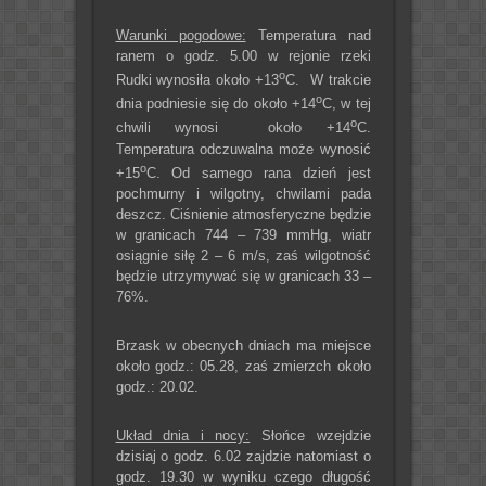
Warunki pogodowe:
Temperatura nad
ranem o godz. 5.00 w rejonie rzeki
o
Rudki wynosiła około +13
C. W trakcie
o
dnia podniesie się do około +14
C, w tej
o
chwili wynosi około +14
C.
Temperatura odczuwalna może wynosić
o
+15
C. Od samego rana dzień jest
pochmurny i wilgotny, chwilami pada
deszcz. Ciśnienie atmosferyczne będzie
w granicach 744 – 739 mmHg, wiatr
osiągnie siłę 2 – 6 m/s, zaś wilgotność
będzie utrzymywać się w granicach 33 –
76%.
Brzask w obecnych dniach ma miejsce
około godz.: 05.28, zaś zmierzch około
godz.: 20.02.
Układ dnia i nocy:
Słońce wzejdzie
dzisiaj o godz. 6.02 zajdzie natomiast o
godz. 19.30 w wyniku czego długość