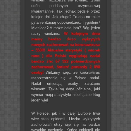
wirusem, rozszerza się również grono
osób poddanych przymusowej
kwarantannie. Tak jednak będzie przez
kolejne dni. Jak długo? Trudno na takie
pytanie dzisiaj odpowiedzieć. Tygodnie?
Miesiące? A może całe lata? Bóg jeden
raczy wiedzieć.
W kolejnym dniu
mamy bardzo dużo wykrytych
nowych zachorowań na koronawirusa
– 550!!! Aktualne statystyki ( wtorek
rano ) dla Polski wyglądają nadal
bardzo źle: 67 922 potwierdzonych
zachorowań, śmierć poniosły 2 058
osoby!
Widzimy więc, że koronawirus
rozprzestrzenia się w Polsce nadal.
Nadal umierają osoby zarażone
wirusem. Takie są dane oficjalne, jaki
wymiar mają statystyki nieoficjalne Bóg
jeden wie!
W Polsce, jak i w całej Europie trwa
więc stan epidemii. Liczba wykrytych
zachorowań utrzymuje się na bardzo
wysokim poziomie. Końca epidemii nie