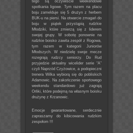
tego są oczywiście weekendowe
spotkania ligowe. Tym razem na placu
boju zamelduje się 5 drużyn z herbem
BUK-u na piersi. Na otwarcie zmagań do
boju w piątek przystąpią rudzkie
Młodziki, które zmierzą się z liderem
swojej grupy. W sobotę ponownie na
rudzkie boisko zawita zespół z Rogowa,
tym razem w kategorii Juniorów
Młodszych. W niedzielę swoje mecze
rozegrają rudzcy seniorzy. Do Rud
przyjedzie aktualny wicelider serie “A”
czyli Naprzód Czyżowice, a podopieczni
trenera Wilka wybiorą się do pobliskich
Adamowic. Na zakończenie sportowego
weekendu standardowo już zagrają
Orliki, które podejmą na własnym boisku
drużynę z Krzanowic.
Emocje gwarantowane, serdecznie
zapraszamy do kibicowania rudzkim
zespołom !!!