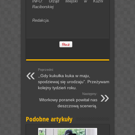
INFO: Urząd Miejski w Kuźni
Raciborskiej
Redakcja.
Poprzedni:
,,Gdy kukułka kuka w maju,
spodziewaj się urodzaju”. Przeżywamy
kolejny tydzień roku.
Następny:
Wtorkowy poranek powitał nas
deszczową scenerią.
Podobne artykuły