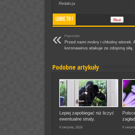
Redakcja
Lubie To !
Poprzedni:
Przed nami mokry i chłodny wtorek. 
koronawirus atakuje ze zdojoną siłą.
Podobne artykuły
Lepiej zapobiegać niż liczyć
Polsce
ewentualne straty.
zagład
6 sierpnia, 2026
6 sierpn