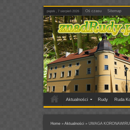
Oś czasu
Sitemap
piątek , 7 sierpień 2026
Aktualności
Rudy
Ruda Ko
Home
»
Aktualności
»
UWAGA KORONAWIRUS!!!! 