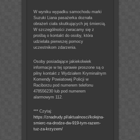
W wyniku wypadku samochodu marki
Suzuki Liana pasażerka doznała
obrażeń ciała skutkujących jej śmiercią.
W szczególności zwracamy się z
prośbą o kontakt do osoby, która
udzielała pierwszej pomocy
uczestnikom zdarzenia.
Osoby posiadające jakiekolwiek
informacje w tej sprawie proszone są o
pilny kontakt z Wydziałem Kryminalnym
Komendy Powiatowej Policji w
Raciborzu pod numerem telefonu
478556230 lub pod numerem
alarmowym 112.
*** Czytaj:
https://znadrudy.pl/aktualnosci/kolejna-
smierc-na-drodze-dw-919-tym-razem-
tuz-za-krzyzem/