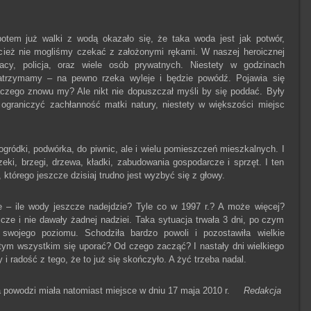
otem już walki z wodą okazało się, że taka woda jest jak potwór,
zecież nie mogliśmy czekać z założonymi rękami. W naszej heroicznej
cy, policja, oraz wiele osób prywatnych. Niestety w godzinach
atrzymamy – na pewno rzeka wyleje i będzie powódź. Pojawia się
laczego znowu my? Ale nikt nie dopuszczał myśli by się poddać. Były
e ograniczyć zachłanność matki natury, niestety w większości miejsc
ogródki, podwórka, do piwnic, ale i wielu pomieszczeń mieszkalnych. I
eki, brzegi, drzewa, kładki, zabudowania gospodarcze i sprzęt. I ten
którego jeszcze dzisiaj trudno jest wyzbyć się z głowy.
ie – ile wody jeszcze nadejdzie? Tyle co w 1997 r.? A może więcej?
ze i nie dawały żadnej nadziei. Taka sytuacja trwała 3 dni, po czym
 swojego poziomu. Schodziła bardzo powoli i pozostawiła wielkie
 tym wszystkim się uporać? Od czego zacząć? I nastały dni wielkiego
i radość z tego, że to już się skończyło. A żyć trzeba nadal.
ja powodzi miała natomiast miejsce w dniu 17 maja 2010 r.
Redakcja