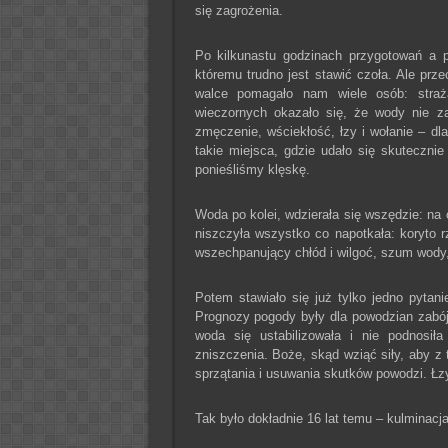
się zagrożenia.
Po kilkunastu godzinach przygotowań a p
któremu trudno jest stawić czoła. Ale pr
walce pomagało nam wiele osób: straża
wieczornych okazało się, że wody nie z
zmęczenie, wściekłość, łzy i wołanie – d
takie miejsca, gdzie udało się skuteczni
ponieśliśmy klęskę.
Woda po kolei, wdzierała się wszędzie: na 
niszczyła wszystko co napotkała: koryto rz
wszechpanujący chłód i wilgoć, szum wody, 
Potem stawiało się już tylko jedno pytan
Prognozy pogody były dla powodzian zabójc
woda się ustabilizowała i nie podnosiła
zniszczenia. Boże, skąd wziąć siły, aby z
sprzątania i usuwania skutków powodzi. Łzy 
Tak było dokładnie 16 lat temu – kulminac