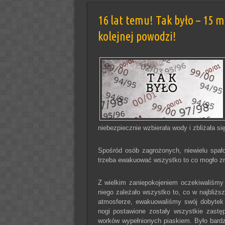
16 lat temu! Tak było – 15 ma
kolejnej powodzi!
niebezpiecznie wzbierała wody i zbliżała si
Spośród osób zagrożonych, niewielu spało
trzeba ewakuować wszystko to co mogło zna
Z wielkim zaniepokojeniem oczekiwaliśmy
niego zależało wszystko to, co w najbliżs
atmosferze, ewakuowaliśmy swój dobytek 
nogi postawione zostały wszystkie zastę
worków wypełnionych piaskiem. Było bard