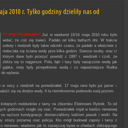
ja 2010 r. Tylko godziny dzieliły nas od
*** PRZYPOMINAMY!
Już w weekend 15/16 maja 2010 roku było
widać, że coś się świeci. Padało od kilku ładnych dni. W trakcie
soboty i niedzieli były takie odcinki czasu, że padało a właściwie z
nieba lała się ściana wody prze kilka godzin. Starsze osoby, oraz ci
którym dane było przeżyć powódź z 1997 r. wiedzieli i czuli, że
zbliża się to najgorsze.
Pola, łąki i lasy były nasączone wodą jak
gąbka, rowy były przepełnione wodą i co najważniejsze Rudka
ę do wylania.
 w nocy z niedzieli na poniedziałek. 17 maja rano było już jasne –
leźć się na drodze wody. A ta niemiłosiernie podnosiła swój poziom.
 kolejnych meldunków z tamy na zbiorniku Elektrowni Rybnik. To od
zych godzinach mogło się stać. Poniedziałek mijał w bardzo nerwowej
na wyższe kondygnacje, dostarczaliśmy ludziom piasek i worki. Na
py straży pożarnej oraz policja. Kto mógł budował zapory i tamy z
zo nerwowo, wiadomo jak to zazwyczaj bywa w chwilach zbliżającego