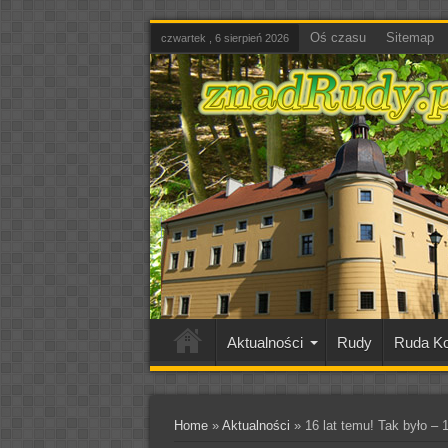
Oś czasu
Sitemap
czwartek , 6 sierpień 2026
Aktualności
Rudy
Ruda Ko
Home
»
Aktualności
»
16 lat temu! Tak było – 