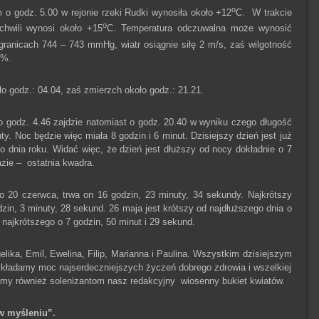
o
o godz. 5.00 w rejonie rzeki Rudki wynosiła około +12
C. W trakcie
o
chwili wynosi około +15
C. Temperatura odczuwalna może wynosić
granicach 744 – 743 mmHg, wiatr osiągnie siłę 2 m/s, zaś wilgotność
8%.
 godz.: 04.04, zaś zmierzch około godz.: 21.21.
o godz. 4.46 zajdzie natomiast o godz. 20.40 w wyniku czego długość
ty. Noc będzie więc miała 8 godzin i 6 minut. Dzisiejszy dzień jest już
o dnia roku. Widać więc, że dzień jest dłuższy od nocy dokładnie o 7
azie – ostatnia kwadra.
 20 czerwca, trwa on 16 godzin, 23 minuty, 34 sekundy. Najkrótszy
dzin, 3 minuty, 28 sekund. 26 maja jest krótszy od najdłuższego dnia o
 najkrótszego o 7 godzin, 50 minut i 29 sekund.
lika, Emil, Ewelina, Filip, Marianna i Paulina. Wszystkim dzisiejszym
kładamy moc najserdeczniejszych życzeń dobrego zdrowia i wszelkiej
amy również solenizantom nasz redakcyjny wiosenny bukiet kwiatów.
w myśleniu”.