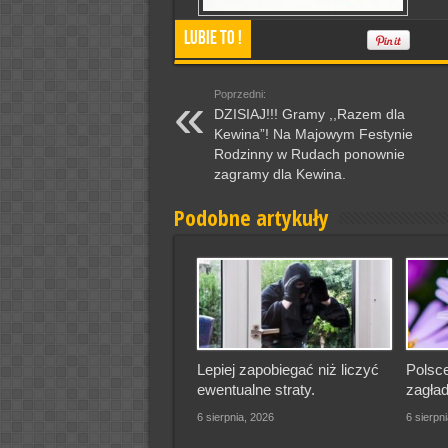
Lubie To !
Poprzedni:
DZISIAJ!!! Gramy ,,Razem dla
Kewina”! Na Majowym Festynie
Rodzinny w Rudach ponownie
zagramy dla Kewina.
Podobne artykuły
Lepiej zapobiegać niż liczyć
Polsce
ewentualne straty.
zagład
6 sierpnia, 2026
6 sierpn