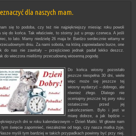
zeznaczyć dla naszych mam.
am się to podoba, czy też nie najpiękniejszy miesiąc roku powoli
a się do końca. Tak właściwie, to stoimy już u progu czerwca. A jeśli
iec, to lato. Mamy niedzielę 26 maja br. Bardzo serdecznie witamy w
rzecudownym dniu. Za nami sobota, na którą zapowiadano burze, one
ak do nas nie zawitały – przejściowo jednak padał lekko deszcz.
k do wieczora mieliśmy przecudowną wiosenną pogodę.
Do końca wiosny pozostało
jeszcze niespełna 30 dni, wiele
więc może się jeszcze tej
wiosny wydarzyć – dobrego, ale
również złego. Dlatego nie
oceniajmy jeszcze tej pory roku
ostatecznie przed jej
zakończeniem. Było i jest w
miarę dobrze, a jak będzie –
iękniejszych dni w roku kalendarzowym – Dzień Matki. W głowie nam
o tym święcie zapomnieć, niezależnie od tego, czy nasza matka żyje,
Nasze myśli tym bardziej w takich przypadkach powinny być przy niej.