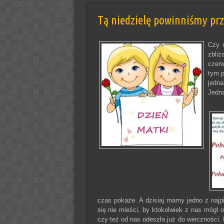
Tą niedzielę powinniśmy pr
Czy n
zbliż
czerw
tym p
jedn
Jedna
czas pokaże. A dzisiaj mamy jedno z najp
się nie mieści, by ktokolwiek z nas mógł 
czy też od nas odeszła już do wieczności. 