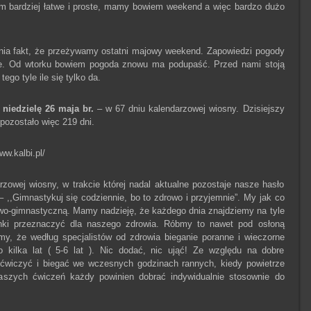
m bardziej łatwe i proste, mamy bowiem weekend a więc bardzo dużo
cnia fakt, że przeżywamy ostatni majowy weekend. Zapowiedzi pogody
ące. Od wtorku bowiem pogoda znowu ma podupaść. Przed nami stoją
ego tyle ile się tylko da.
w
niedzielę 26 maja br.
– w 67 dniu kalendarzowej wiosny. Dzisiejszy
pozostało więc 219 dni.
ww.kalbi.pl/
zowej wiosny, w trakcie której nadal aktualne pozostaje nasze hasło
 ,,Gimnastykuj się codziennie, bo to zdrowo i przyjemnie”. My jak co
owo-gimnastyczną. Mamy nadzieję, że każdego dnia znajdziemy na tyle
nki przeznaczyć dla naszego zdrowia. Róbmy to nawet pod osłoną
jmy, że według specjalistów od zdrowia bieganie poranne i wieczorne
kilka lat ( 5-6 lat ). Nic dodać, nic ująć! Ze względu na dobre
 ćwiczyć i biegać we wczesnych godzinach rannych, kiedy powietrze
naszych ćwiczeń każdy powinien dobrać indywidualnie stosownie do