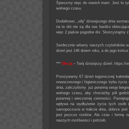
Śpieszmy więc do swoich mam. Jest to ty
wolnego czasu.
Dodatkowo ,,siłę” dzisiejszego dnia wzma
na te dni nie są dla nas bardzo obiecuj
więc 2 piękne pogodne dni. Skorzystajmy z t
Serdecznie witamy naszych czytelników 
dzień jest 146 dniem roku, a do jego końca 
***
Oto ja
– Twój dzisiejszy dzień: https://w
Przeżywamy 67 dzień tegorocznej kalendar
nowoczesnego i higienicznego trybu życia –
dnia, zaliczyliśmy już poranną sesję bieg
wolnego czasu, aby chociażby pół godzi
porannej i wieczornej ciemności. Pamięta
wpływa na wydłużenie życia tych osób o 
samopoczucie w trakcie dnia, dobrze jest
jest jeszcze rześkie. Ale czas i formę 
naszych możliwości i potrzeb.