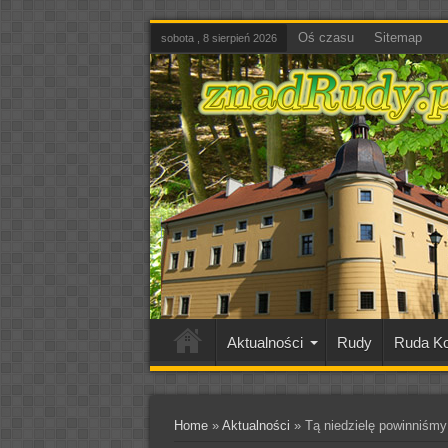
Oś czasu
Sitemap
sobota , 8 sierpień 2026
Aktualności
Rudy
Ruda Ko
Home
»
Aktualności
»
Tą niedzielę powinniśm