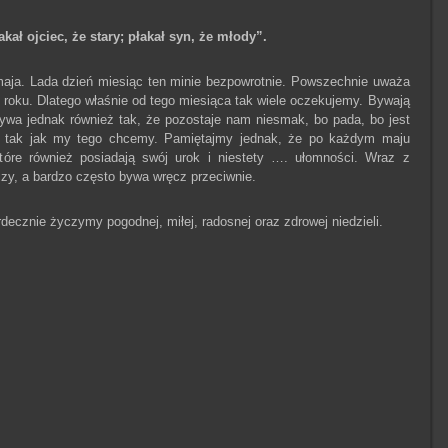
łakał ojciec, że stary; płakał syn, że młody”.
aja. Lada dzień miesiąc ten minie bezpowrotnie. Powszechnie uważa
 roku. Dlatego właśnie od tego miesiąca tak wiele oczekujemy. Bywają
bywa jednak również tak, że pozostaje nam niesmak, bo pada, bo jest
o tak jak my tego chcemy. Pamiętajmy jednak, że po każdym maju
które również posiadają swój urok i niestety …. ułomności. Wraz z
zy, a bardzo często bywa wręcz przeciwnie.
cznie życzymy pogodnej, miłej, radosnej oraz zdrowej niedzieli.