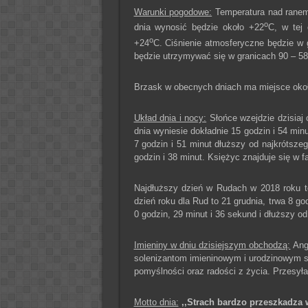
Warunki pogodowe:
Temperatura nad ranem 
o
dnia wynosić będzie około +22
C, w tej 
o
+24
C. Ciśnienie atmosferyczne będzie w 
będzie utrzymywać się w granicach 90 – 5
Brzask w obecnych dniach ma miejsce około
Układ dnia i nocy:
Słońce wzejdzie dzisiaj 
dnia wyniesie dokładnie 15 godzin i 54 minu
7 godzin i 51 minut dłuższy od najkrótszeg
godzin i 38 minut. Księżyc znajduje się w f
Najdłuższy dzień w Rudach w 2018 roku to
dzień roku dla Rud to 21 grudnia, trwa 8 go
0 godzin, 29 minut i 36 sekund i dłuższy od
Imieniny w dniu dzisiejszym obchodzą:
Ange
solenizantom imieninowym i urodzinowym s
pomyślności oraz radości z życia. Przesył
Motto dnia:
,,Strach bardzo przeszkadza 