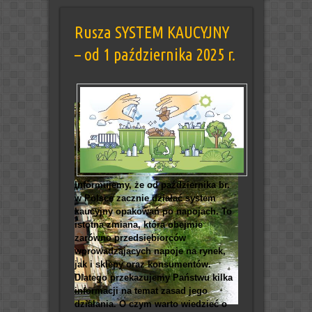
Rusza SYSTEM KAUCYJNY
– od 1 października 2025 r.
Informujemy, że od października br.
w Polsce zacznie działać system
kaucyjny opakowań po napojach. To
istotna zmiana, która obejmie
zarówno przedsiębiorców
wprowadzających napoje na rynek,
jak i sklepy oraz konsumentów.
Dlatego przekazujemy Państwu kilka
informacji na temat zasad jego
działania.
O czym warto wiedzieć o