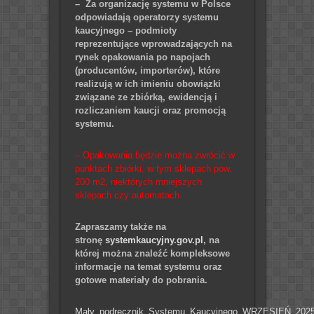
– Za organizację systemu w Polsce
odpowiadają operatorzy systemu
kaucyjnego – podmioty
reprezentujące wprowadzających na
rynek opakowania po napojach
(producentów, importerów), które
realizują w ich imieniu obowiązki
związane ze zbiórką, ewidencją i
rozliczaniem kaucji oraz promocją
systemu.
– Opakowania będzie można zwrócić w
punktach zbiórki, w tym sklepach pow.
200 m2, niektórych mniejszych
sklepach czy automatach.
Zapraszamy także na
stronę
systemkaucyjny.gov.pl
, na
której można znaleźć kompleksowe
informacje na temat systemu oraz
gotowe materiały do pobrania.
Mały_podręcznik_Systemu_Kaucyjnego_WRZESIEŃ_202