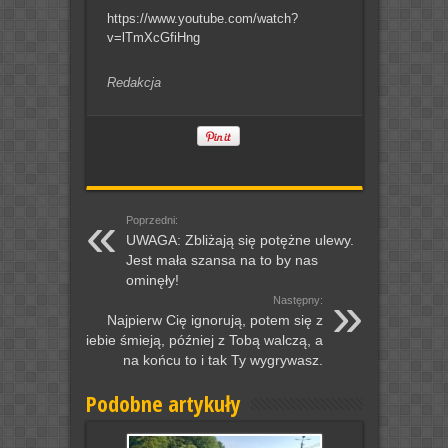
https://www.youtube.com/watch?
v=lTmXcGfiHng
Redakcja
Poprzedni:
UWAGA: Zbliżają się potężne ulewy.
Jest mała szansa na to by nas
ominęły!
Następny:
Najpierw Cię ignorują, potem się z
ciebie śmieją, później z Tobą walczą, a
na końcu to i tak Ty wygrywasz.
Podobne artykuły