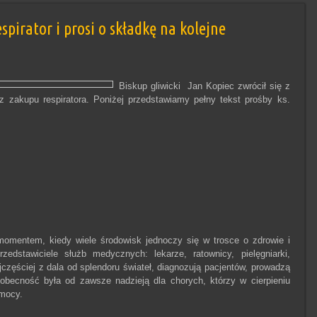
spirator i prosi o składkę na kolejne
Biskup gliwicki Jan Kopiec zwrócił się z
z zakupu respiratora. Poniżej przedstawiamy pełny tekst prośby ks.
omentem, kiedy wiele środowisk jednoczy się w trosce o zdrowie i
zedstawiciele służb medycznych: lekarze, ratownicy, pielęgniarki,
ajczęściej z dala od splendoru świateł, diagnozują pacjentów, prowadzą
h obecność była od zawsze nadzieją dla chorych, którzy w cierpieniu
omocy.