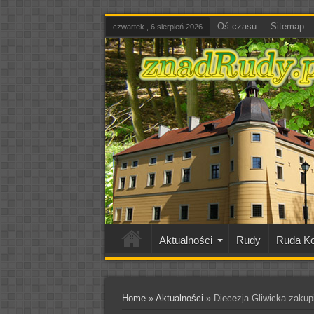
Oś czasu
Sitemap
czwartek , 6 sierpień 2026
Aktualności
Rudy
Ruda Ko
Home
»
Aktualności
»
Diecezja Gliwicka zakupił