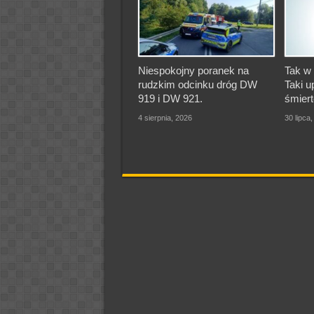
Niespokojny poranek na
Tak w 
rudzkim odcinku dróg DW
Taki u
919 i DW 921.
śmiert
4 sierpnia, 2026
30 lipca