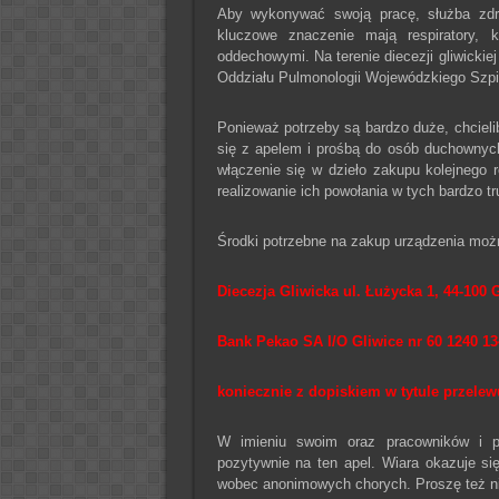
Aby wykonywać swoją pracę, służba zdro
kluczowe znaczenie mają respiratory, 
oddechowymi. Na terenie diecezji gliwickiej
Oddziału Pulmonologii Wojewódzkiego Szpit
Ponieważ potrzeby są bardzo duże, chciel
się z apelem i prośbą do osób duchownych
włączenie się w dzieło zakupu kolejnego
realizowanie ich powołania w tych bardzo t
Środki potrzebne na zakup urządzenia mo
Diecezja Gliwicka ul. Łużycka 1, 44-100 
Bank Pekao SA I/O Gliwice nr 60 1240 13
koniecznie z dopiskiem w tytule przel
W imieniu swoim oraz pracowników i pa
pozytywnie na ten apel. Wiara okazuje si
wobec anonimowych chorych. Proszę też nie