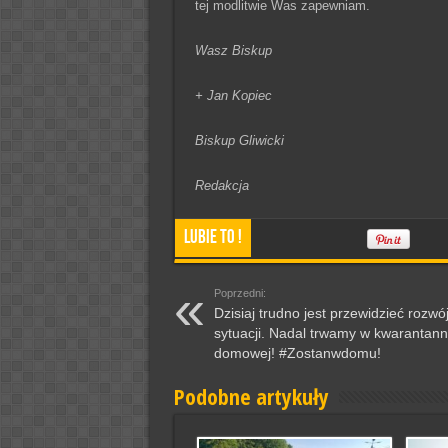
tej modlitwie Was zapewniam.
Wasz Biskup
+ Jan Kopiec
Biskup Gliwicki
Redakcja
Lubie To !
Poprzedni:
Dzisiaj trudno jest przewidzieć rozwó
sytuacji. Nadal trwamy w kwarantann
domowej! #Zostanwdomu!
Podobne artykuły