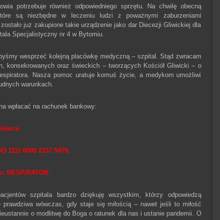
wia potrzebuje również odpowiedniego sprzętu. Na chwilę obecną
które są niezbędne w leczeniu ludzi z poważnymi zaburzeniami
 zostało już zakupione takie urządzenie jako dar Diecezji Gliwickiej dla
ala Specjalistyczny nr 4 w Bytomiu.
ibyśmy wesprzeć kolejną placówkę medyczną – szpital. Stąd zwracam
, konsekrowanych oraz świeckich – tworzących Kościół Gliwicki – o
 respiratora. Nasza pomoc uratuje komuś życie, a medykom umożliwi
rudnych warunkach.
żna wpłacać na rachunek bankowy:
Gliwice
43 1111 0000 2337 5479,
ewu: RESPIRATOR.
cjentów szpitala bardzo dziękuję wszystkim, którzy odpowiedzą
ę prawdziwa wówczas, gdy staje się miłością – nawet jeśli to miłość
ustannie o modlitwę do Boga o ratunek dla nas i ustanie pandemii. O