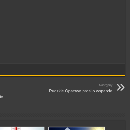
Następny:
j
Rudzkie Opactwo prosi o wsparcie.
ie