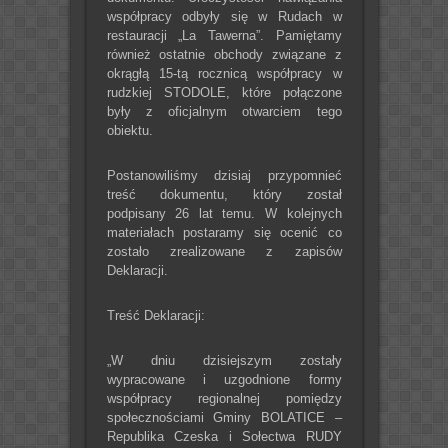
współpracy odbyły się w Rudach w
restauracji „La Tawerna”. Pamiętamy
również ostatnie obchody związane z
okrągłą 15-tą rocznicą współpracy w
rudzkiej STODOLE, które połączone
były z oficjalnym otwarciem tego
obiektu.
Postanowiliśmy dzisiaj przypomnieć
treść dokumentu, który został
podpisany 26 lat temu. W kolejnych
materiałach postaramy się ocenić co
zostało zrealizowane z zapisów
Deklaracji.
Treść Deklaracji:
„W dniu dzisiejszym zostały
wypracowane i uzgodnione formy
współpracy regionalnej pomiędzy
społecznościami Gminy BOLATICE –
Republika Czeska i Sołectwa RUDY