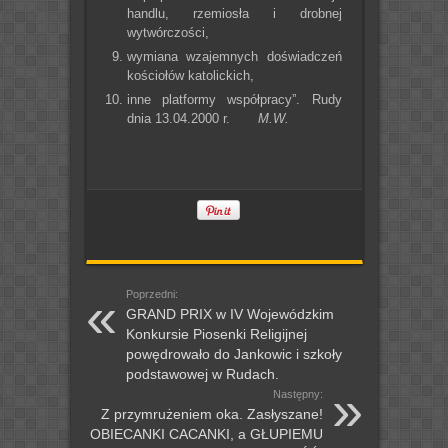
handlu, rzemiosła i drobnej
wytwórczości,
wymiana wzajemnych doświadczeń
kościołów katolickich,
inne platformy współpracy”. Rudy
dnia 13.04.2000 r.
M.W.
Poprzedni:
GRAND PRIX w IV Wojewódzkim
Konkursie Piosenki Religijnej
powędrowało do Jankowic i szkoły
podstawowej w Rudach.
Następny:
Z przymrużeniem oka. Zasłyszane!
OBIECANKI CACANKI, a GŁUPIEMU