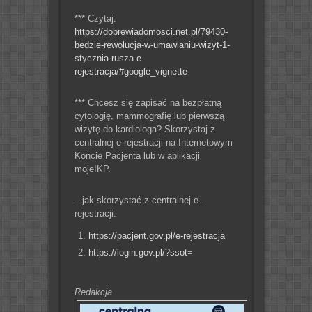
*** Czytaj:
https://dobrewiadomosci.net.pl/79430-
bedzie-rewolucja-w-umawianiu-wizyt-1-
stycznia-rusza-e-
rejestracja/#google_vignette
*** Chcesz się zapisać na bezpłatną
cytologię, mammografię lub pierwszą
wizytę do kardiologa? Skorzystaj z
centralnej e-rejestracji na Internetowym
Koncie Pacjenta lub w aplikacji
mojeIKP.
– jak skorzystać z centralnej e-
rejestracji:
https://pacjent.gov.pl/e-rejestracja
https://login.gov.pl/?ssot
=
Redakcja