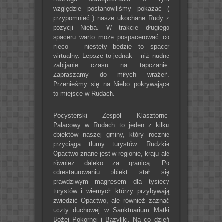
względzie postanowiliśmy pokazać (
przypomnieć ) nasze ukochane Rudy z
pozycji Nieba. W trakcie długiego
spaceru warto może pospacerować co
nieco – niestety będzie to spacer
wirtualny. Lepsze to jednak – niż nudne
zabijanie czasu na tapczanie.
Zapraszamy do miłych wrażeń.
Przenieśmy się na Niebo pokrywające
to miejsce w Rudach.
Pocysterski Zespół Klasztorno-
Pałacowy w Rudach to jeden z kilku
obiektów naszej gminy, który rocznie
przyciąga tłumy turystów. Rudzkie
Opactwo znane jest w regionie, kraju ale
również daleko za granicą. Po
odrestaurowaniu obiekt stał się
prawdziwym magnesem dla tysięcy
turystów i wiernych którzy przybywają
zwiedzić Opactwo, ale również zaznać
uczty duchowej w Sanktuarium Matki
Bożej Pokornej i Bazyliki. Na co dzień