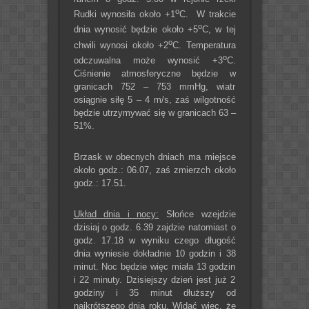
o
Rudki wynosiła około +1
C. W trakcie
o
dnia wynosić będzie około +5
C, w tej
o
chwili wynosi około +2
C. Temperatura
o
odczuwalna może wynosić +3
C.
Ciśnienie atmosferyczne będzie w
granicach 752 – 753 mmHg, wiatr
osiągnie siłę 5 – 4 m/s, zaś wilgotność
będzie utrzymywać się w granicach 63 –
51%.
Brzask w obecnych dniach ma miejsce
około godz.: 06.07, zaś zmierzch około
godz.: 17.51.
Układ dnia i nocy:
Słońce wzejdzie
dzisiaj o godz. 6.39 zajdzie natomiast o
godz. 17.18 w wyniku czego długość
dnia wyniesie dokładnie 10 godzin i 38
minut. Noc będzie więc miała 13 godzin
i 22 minuty. Dzisiejszy dzień jest już 2
godziny i 35 minut dłuższy od
najkrótszego dnia roku. Widać więc, że