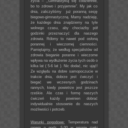
życia – ,,Gimnastykuj się codziennie,
bo to zdrowo i przyjemnie”. My jak co
dnia, zaliczyliśmy już poranną sesję
biegowo-gimnastyczną. Mamy nadzieję,
że każdego dnia znajdziemy na tyle
wolnego czasu, aby chociażby pół
godzinki przeznaczyć dla naszego
zdrowia. Róbmy to nawet pod osłoną
porannej i wieczornej ciemności.
Pamiętajmy, że według specjalistów od
zdrowia bieganie poranne i wieczorne
wpływa na wydłużenie życia tych osób o
kilka lat ( 5-6 lat ). Nic dodać, nic ująć!
Ze względu na dobre samopoczucie w
trakcie dnia, dobrze jest ćwiczyć i
biegać we wczesnych godzinach
rannych, kiedy powietrze jest jeszcze
rześkie. Ale czas i formę naszych
ćwiczeń każdy powinien dobrać
indywidualnie stosownie do naszych
możliwości i potrzeb.
Warunki pogodowe:
Temperatura nad
ranem o godz. 5.00 w rejonie rzeki