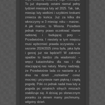
To już doprawdy ostatni niemal pełny
tydzień miesiąca luty ad 2025. Tak, tak,
miesiąc luty wielkimi i szybkimi krokami
zmierza do końca. Już za kilka dni
wkroczymy w 3 miesiąc roku – marzec.
A jak marzec, to Wiosna. Przedtem
jednak mamy prawo oczekiwać równie
radosnej i budującej pory –
Przedwiośnia. I niestety w tym miejscu
musi wybrzmieć prawda oczywista – w
sezonie 2024/2025 zima była, jaka była
i gorzej już nie będzie!!! W zakresie
opadów to bardzo zła wiadomość –
wręcz katastrofalna dla nas i dla
otaczającej nas natury. Mamy nadzieję,
że Przedwiośnie lada co nastanie a z
dnia na dzień ,,rozkwitnie” coraz
mocniej i przyniesie nam piękną i ciepłą
pogodę. Póki co jednak nadal trwa luty a
pogoda po ostatnich silnych mrozach
stabilizuje się. A dzisiaj po słonecznym
poranku za oknem mamy pochmurny,
wilgotny dzień.