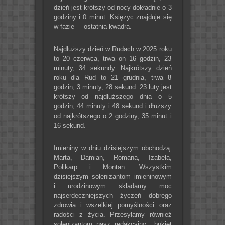
dzień jest krótszy od nocy dokładnie o 3
godziny i 0 minut. Księżyc znajduje się
w fazie – ostatnia kwadra.
Najdłuższy dzień w Rudach w 2025 roku
to 20 czerwca, trwa on 16 godzin, 23
minuty, 34 sekundy. Najkrótszy dzień
roku dla Rud to 21 grudnia, trwa 8
godzin, 3 minuty, 28 sekund. 23 luty jest
krótszy od najdłuższego dnia o 5
godzin, 44 minuty i 48 sekund i dłuższy
od najkrótszego o 2 godziny, 35 minut i
16 sekund.
Imieniny w dniu dzisiejszym obchodzą:
Marta, Damian, Romana, Izabela,
Polikarp i Montan. Wszystkim
dzisiejszym solenizantom imieninowym
i urodzinowym składamy moc
najserdeczniejszych życzeń dobrego
zdrowia i wszelkiej pomyślności oraz
radości z życia. Przesyłamy również
solenizantom nasz redakcyjny bukiet