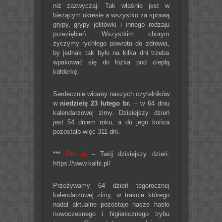
niż zazwyczaj. Tak właśnie jest w
bieżącym okresie a wszystko za sprawą
grypy, grypy jelitówki i innego rodzaju
przeziębień. Wszystkim chorym
życzymy rychłego powrotu do zdrowia,
by jednak tak było na kilka dni trzeba
wpakować się do łóżka pod ciepłą
kołderkę.
Serdecznie witamy naszych czytelników
w
niedzielę 23 lutego br.
– w 64 dniu
kalendarzowej zimy. Dzisiejszy dzień
jest 54 dniem roku, a do jego końca
pozostało więc 311 dni.
***
Oto ja
– Twój dzisiejszy dzień:
https://www.kalbi.pl/
Przeżywamy 64 dzień tegorocznej
kalendarzowej zimy, w trakcie którego
nadal aktualne pozostaje nasze hasło
nowoczesnego i higienicznego trybu