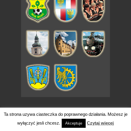
code by - Simple Creative
Ta strona uzywa ciasteczka do poprawnego działania. Możesz je
wyłączyć jesli chcesz.
Czytaj więcej
Akceptuje
Copyright 2026 znadRudy.pl. Wszytkie prawa zastrzeżone.