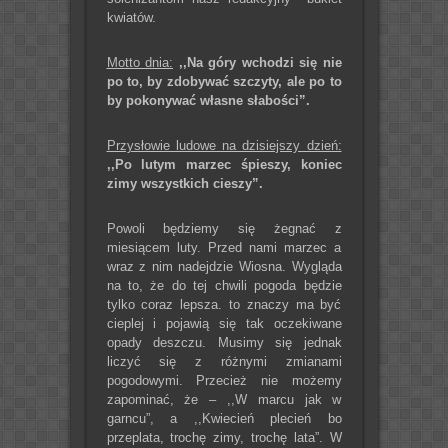
kwiatów.
Motto dnia:
,,Na góry wchodzi się nie
po to, by zdobywać szczyty, ale po to
by pokonywać własne słabości”.
Przysłowie ludowe na dzisiejszy dzień:
,,Po lutym marzec śpieszy, koniec
zimy wszystkich cieszy”.
Powoli będziemy się żegnać z
miesiącem luty. Przed nami marzec a
wraz z nim nadejdzie Wiosna. Wygląda
na to, że do tej chwili pogoda będzie
tylko coraz lepsza. to znaczy ma być
cieplej i pojawią się tak oczekiwane
opady deszczu. Musimy się jednak
liczyć się z różnymi zmianami
pogodowymi. Przecież nie możemy
zapominać, że – ,,W marcu jak w
garncu”, a ,,Kwiecień plecień bo
przeplata, trochę zimy, trochę lata”. W