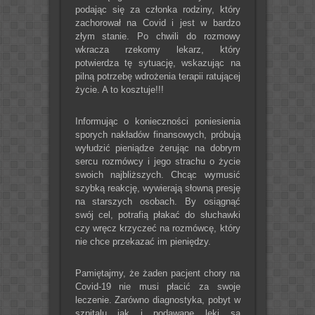
podając się za członka rodziny, który
zachorował na Covid i jest w bardzo
złym stanie. Po chwili do rozmowy
wkracza rzekomy lekarz, który
potwierdza tę sytuację, wskazując na
pilną potrzebę wdrożenia terapii ratującej
życie. A to kosztuje!!!
Informując o konieczności poniesienia
sporych nakładów finansowych, próbują
wyłudzić pieniądze żerując na dobrym
sercu rozmówcy i jego strachu o życie
swoich najbliższych. Chcąc wymusić
szybką reakcję, wywierają słowną presję
na starszych osobach. By osiągnąć
swój cel, potrafią płakać do słuchawki
czy wręcz krzyczeć na rozmówcę, który
nie chce przekazać im pieniędzy.
Pamiętajmy, że żaden pacjent chory na
Covid-19 nie musi płacić za swoje
leczenie. Zarówno diagnostyka, pobyt w
szpitalu jak i podawane leki są