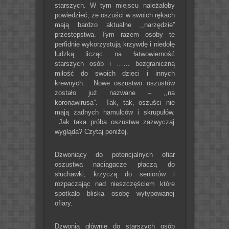
starszych. W tym miejscu należałoby
powiedzieć, że oszuści w swoich rękach
mają bardzo aktualne ,,narzędzie”
przestępstwa. Tym razem osoby te
perfidnie wykorzystują krzywdę i niedolę
ludzką licząc na łatwowierność
starszych osób i …… bezgraniczną
miłość do swoich dzieci i innych
krewnych. Nowe oszustwo oszustów
zostało już nazwane – ,,na
koronawirusa”. Tak, tak, oszuści nie
mają żadnych hamulców i skrupułów.
Jak taka próba oszustwa zazwyczaj
wygląda? Czytaj poniżej.
Dzwoniący do potencjalnych ofiar
oszustwa naciągacze płaczą do
słuchawki, krzyczą do seniorów i
rozpaczając nad nieszczęściem które
spotkało bliska osobę wytypowanej
ofiary.
Dzwonią głównie do starszych osób