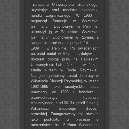
Transportu Uniwersytetu Gdańskiego,
uzyskując tytuł magistra ekonomiki
handlu zagranicznego. W 1983 r.
rozpoczął formację w Wyższym
Seminarium Duchownym w Pelplinie,
ukończył ją w Papieskim Wyższym
Seminarium Duchownym w Rzymie, a
święcenia kapłańskie przyjął 14 maja
1989 r. w Pelplinie. Po święceniach
pozostał nadal w Rzymie, zdobywając
doktorat obojga praw na Papieskim
Uniwersytecie Laterańskim, i wieńcząc
studia kursem w Rocie Rzymskiej.
Następnie powołany został do pracy w
Wikariacie Diecezji Rzymskiej, w latach
1992-1995 jako wicedyrektor biura
prawnego, od 1995 r. kanclerz i
przewodniczący Trybunału
Apelacyjnego, a od 2013 r. pełnił funkcję
Wikariusza Sądowego diecezji
rzymskiej. Zaangażowany był również
jako postulator w procesie o
męczeństwie ks. Stefana Wincentego