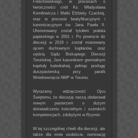
Frelichowskiego, w procesach o
heroiczności cnót Ks. Władysława
Korniłowicza i Matki Elżbiety Czackiej,
oraz w procesie beatyfikacyjnym i
kanonizacyjnym św. Jana Pawła II.
Uhonorowany został tytułem prałata
papieskiego w 2001 r. Po powrocie do
diecezji w 2019 r. został mianowany
ojcem duchownym kapłanów, oraz
sędzią Sądu Biskupiego Diecezji
Toruńskiej. Jest kanonikiem gremialnym
kapituły katedralnej, pełniąc posługę
duszpasterską przy parafii
Wniebowzięcia NMP w Toruniu.
Wyrażamy wdzięczność Ojcu
Świętemu, że diecezję naszą obdarował
nowym pasterzem o dużym
doświadczeniu kościelnym i szerokich
kompetencjach, zdobytymi w Rzymie.
W tej szczególnej chwili dla diecezji, ale
także dla mnie osobiście, nominację