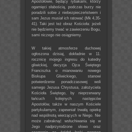
Apostołowie, będący rybakami, którzy
ogarnięci słabością, podczas burzy nie
poradzili sobie z niebezpieczeństwem i
sam Jezus musiał ich ratować (Mk 4,35-
41). Taki jest też obraz Kościoła: jeżeli
nie będziemy trwać w zawierzeniu Bogu,
sami niczego nie osiągniemy.
W takiej atmosferze duchowej
ogłoszona dzisiaj, dokładnie w 11.
rocznicę mojego ingresu do katedry
gliwickiej, decyzja Ojca Świętego
Franciszka o mianowaniu nowego
Biskupa Gliwickiego, stanowi
potwierdzenie ponadczasowej woli
samego Jezusa Chrystusa, założyciela
Kościoła Świętego, by nieprzerwany
łańcuch kolejnych następców
Apostołów, także w naszym Kościele
partykularnym, zapewniał trwałą opiekę
nad wspólnotą wierzących w Niego. Nie
może zabraknąć wsłuchiwania się w
Jego nadprzyrodzone słowo oraz