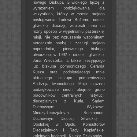
nowego Biskupa Gliwickiego łączę z
wyrażeniem podziękowania dla
wszystkich, którzy w czasie mojego
posługiwania Ludowi Bożemu naszej
gliwickiej diecezji, wspierali mnie na
różny sposób w wypełnianiu pasterskiej
misji. Nie bez wzruszenia wspominam
serdecznie osobę i zasługi mojego
poprzednika, pierwszego biskupa
utworzonej w 1992 r. diecezji gliwickiej
Jana Wieczorka, a także nieżyjącego
już biskupa pomocniczego Gerarda
Kusza oraz podpierającego mnie
aktualnego biskupa pomocniczego
Andrzeja Iwaneckiego. Moje szczere
podziękowanie niech obejmie grono
pracowników centralnych instytucji
diecezjalnych z Kurią, Sądem
Duchownym, Wyższym
Międzydiecezjalnym Seminarium
Duchownym Diecezji Gliwickiej i
Opolskiej w Opolu, Konsultorów
Diecezjalnych i Rady Kapłańskiej
kolejnych kadencji, Księży Dziekanów i