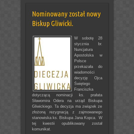
Nominowany został nowy
Biskup Gliwicki.
W sobotę 28
stycznia br.
Nuncjatura
Apostolska w
Polsce
przekazała do
wiadomości
decyzję Ojca
Świętego
Franciszka
dotyczącą nominacji ks. prałata
Sławomira Odera na urząd Biskupa
Gliwickiego. Ta decyzja ma związek ze
złożoną rezygnacją z zajmowanego
stanowiska ks. Biskupa Jana Kopca. W
tej kwestii opublikowany został
komunikat.