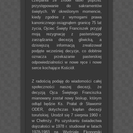
czerpania ze źródeł łaski poprzez
przystępowanie do sakramentów
świętych. W określonym momencie,
kiedy zgodnie z wymogami prawa
kanonicznego osiągnąłem granicę 75 lat
życia, Ojciec Święty Franciszek przyjął
moją rezygnację z pasterskiego
zarządzania diecezją gliwicką, a
dzisiejszą informacją zrealizował
podjęte wcześniej decyzje, co dobitnie
oznacza przekazanie pasterskiej
odpowiedzialności w nowe ręce i nowe
serce kochające Kościół.
Z radością podaję do wiadomości całej
społeczności naszej diecezji, że
decyzją Ojca Świętego Franciszka
mianowany został nowy biskup, którym
odtąd będzie Ks. Prałat dr Sławomir
ODER, dotychczas kapłan diecezji
toruńskiej. Urodził się 7 sierpnia 1960 r.
w Chełmży. Po uzyskaniu świadectwa
dojrzałości w 1978 r. studiował w latach
1978-1983 na Wydziale Ekonomiki