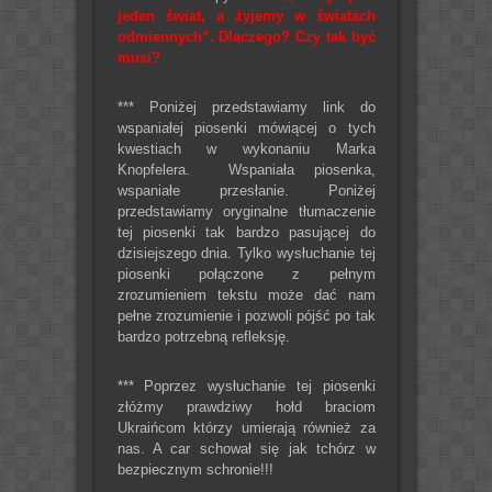
jeden świat, a żyjemy w światach
odmiennych”. Dlaczego? Czy tak być
musi?
*** Poniżej przedstawiamy link do
wspaniałej piosenki mówiącej o tych
kwestiach w wykonaniu Marka
Knopfelera. Wspaniała piosenka,
wspaniałe przesłanie. Poniżej
przedstawiamy oryginalne tłumaczenie
tej piosenki tak bardzo pasującej do
dzisiejszego dnia. Tylko wysłuchanie tej
piosenki połączone z pełnym
zrozumieniem tekstu może dać nam
pełne zrozumienie i pozwoli pójść po tak
bardzo potrzebną refleksję.
*** Poprzez wysłuchanie tej piosenki
złóżmy prawdziwy hołd braciom
Ukraińcom którzy umierają również za
nas. A car schował się jak tchórz w
bezpiecznym schronie!!!