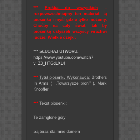
***
Prośba do wszystkich
–
rozpowszechniajmy ten materiał, tą
piosenkę i myśl gdzie tylko możemy.
Choćby na cały świat, tak by
piosenkę usłyszeli wszyscy wrażliwi
ludzie. Wielkie dzięki.
***
SŁUCHAJ UTWORU:
https://www.youtube.com/watch?
v=Z3_HTGdLXL4
***
Tytuł piosenki/ Wykonawca:
Brothers
In Arms ( ,,Towarzysze broni” ), Mark
Knopfler
***
Tekst piosenki:
Te zamglone góry
Są teraz dla mnie domem