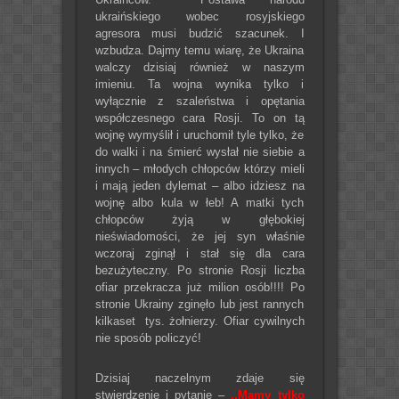
ukraińskiego wobec rosyjskiego
agresora musi budzić szacunek. I
wzbudza. Dajmy temu wiarę, że Ukraina
walczy dzisiaj również w naszym
imieniu. Ta wojna wynika tylko i
wyłącznie z szaleństwa i opętania
współczesnego cara Rosji. To on tą
wojnę wymyślił i uruchomił tyle tylko, że
do walki i na śmierć wysłał nie siebie a
innych – młodych chłopców którzy mieli
i mają jeden dylemat – albo idziesz na
wojnę albo kula w łeb! A matki tych
chłopców żyją w głębokiej
nieświadomości, że jej syn właśnie
wczoraj zginął i stał się dla cara
bezużyteczny. Po stronie Rosji liczba
ofiar przekracza już milion osób!!!! Po
stronie Ukrainy zginęło lub jest rannych
kilkaset tys. żołnierzy. Ofiar cywilnych
nie sposób policzyć!
Dzisiaj naczelnym zdaje się
stwierdzenie i pytanie –
,,Mamy tylko