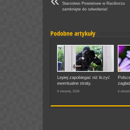
Starostwo Powiatowe w Raciborzu
zamknięte do odwołania!
Podobne artykuły
Lepiej zapobiegać niż liczyć
Polsce
ewentualne straty.
zagład
6 sierpnia, 2026
6 sierpn