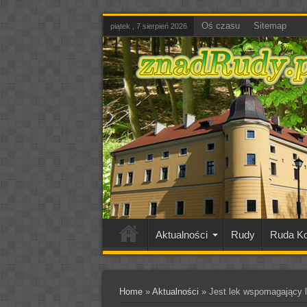
Oś czasu
Sitemap
piątek , 7 sierpień 2026
Aktualności
Rudy
Ruda Ko
Home
»
Aktualności
»
Jest lek wspomagający l