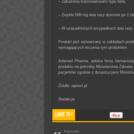
– Zakażenia koronowirusami typu beta,
– Zwykle 500 mg dwa razy dziennie po 1 tabl
– W uzasadnionych przypadkach dwa razy dzi
Produkt jest wytwarzany w zakładach pro
wymagających leczenia tym produktem.
Adamed Pharma, polska firma farmaceutyc
produktu na potrzeby Ministerstwa Zdrowia
pacjentów zgodnie z dyspozycjami Ministra
Źródło: wprost.pl
Redakcja
Lubie To !
Poprzedni: