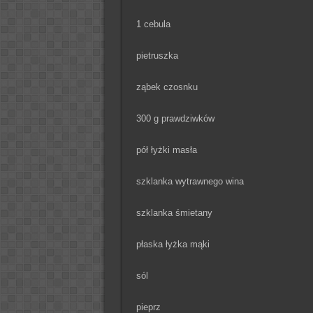
1 cebula
pietruszka
ząbek czosnku
300 g prawdziwków
pół łyżki masła
szklanka wytrawnego wina
szklanka śmietany
płaska łyżka mąki
sól
pieprz