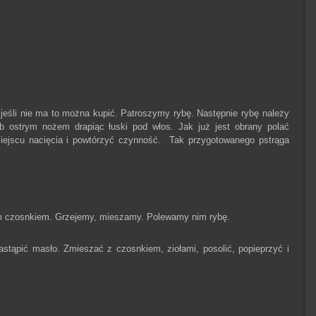
 jeśli nie ma to można kupić. Patroszymy rybę. Następnie rybę należy
b ostrym nożem drapiąc łuski pod włos. Jak już jest obrany polać
miejscu nacięcia i powtórzyć czynność. Tak przygotowanego pstrąga
m czosnkiem. Grzejemy, mieszamy. Polewamy nim rybę.
astąpić masło. Zmieszać z czosnkiem, ziołami, posolić, popieprzyć i