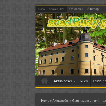
Oś czasu
Sitemap
środa , 5 sierpień 2026
Aktualności
Rudy
Ruda Ko
Home
»
Aktualności
»
Gotuj razem z nami – dz