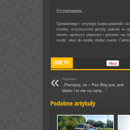
Przygotowanie:
Sprawionego i umytego karpia podzielić na 
kostkę, oczyszczone grzyby pokroić w spo
winem, oprószyć pieprzem i gotować na ni
osolić, wlać do rondla, dodać masło. Ca
Lubie To !
Poprzedni:
,,Pamiętaj, że – Pan Bóg jest, jest
blisko i to nie na żarty…”.
Podobne artykuły