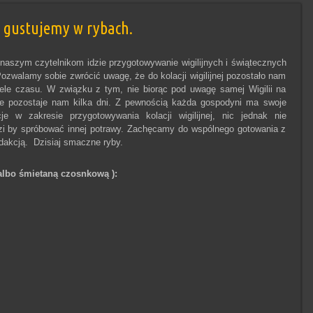
j gustujemy w rybach.
naszym czytelnikom idzie przygotowywanie wigilijnych i świątecznych
Pozwalamy sobie zwrócić uwagę, że do kolacji wigilijnej pozostało nam
iele czasu. W związku z tym, nie biorąc pod uwagę samej Wigilii na
e pozostaje nam kilka dni. Z pewnością każda gospodyni ma swoje
cje w zakresie przygotowywania kolacji wigilijnej, nic jednak nie
i by spróbować innej potrawy. Zachęcamy do wspólnego gotowania z
dakcją. Dzisiaj smaczne ryby.
albo śmietaną czosnkową ):