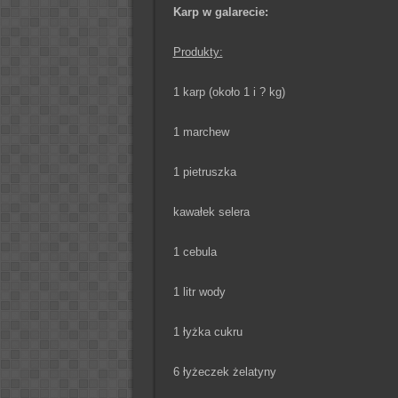
Karp w galarecie:
Produkty:
1 karp (około 1 i ? kg)
1 marchew
1 pietruszka
kawałek selera
1 cebula
1 litr wody
1 łyżka cukru
6 łyżeczek żelatyny