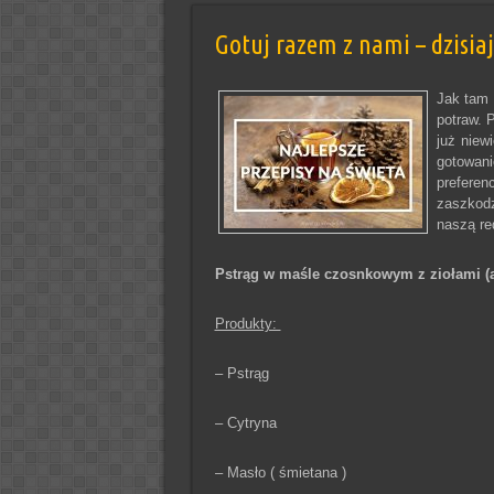
Gotuj razem z nami – dzisia
Jak tam 
potraw. 
już niew
gotowani
preferen
zaszkodz
naszą re
Pstrąg w maśle czosnkowym z ziołami (
Produkty:
– Pstrąg
– Cytryna
– Masło ( śmietana )