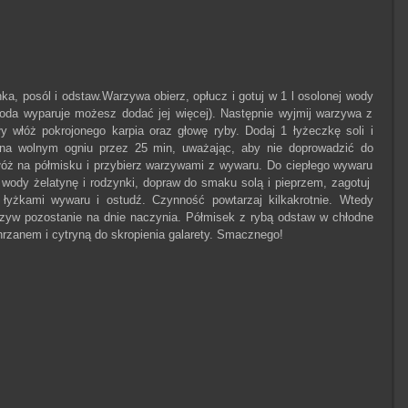
ka, posól i odstaw.Warzywa obierz, opłucz i gotuj w 1 l osolonej wody
woda wyparuje możesz dodać jej więcej). Następnie wyjmij warzywa z
 włóż pokrojonego karpia oraz głowę ryby. Dodaj 1 łyżeczkę soli i
j na wolnym ogniu przez 25 min, uważając, aby nie doprowadzić do
łóż na półmisku i przybierz warzywami z wywaru. Do ciepłego wywaru
ody żelatynę i rodzynki, dopraw do smaku solą i pieprzem, zagotuj
a łyżkami wywaru i ostudź. Czynność powtarzaj kilkakrotnie. Wtedy
arzyw pozostanie na dnie naczynia. Półmisek z rybą odstaw w chłodne
hrzanem i cytryną do skropienia galarety. Smacznego!