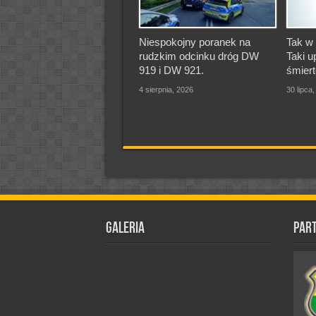
Niespokojny poranek na
Tak w 
rudzkim odcinku dróg DW
Taki u
919 i DW 921.
śmiert
4 sierpnia, 2026
30 lipca
Galeria
Par