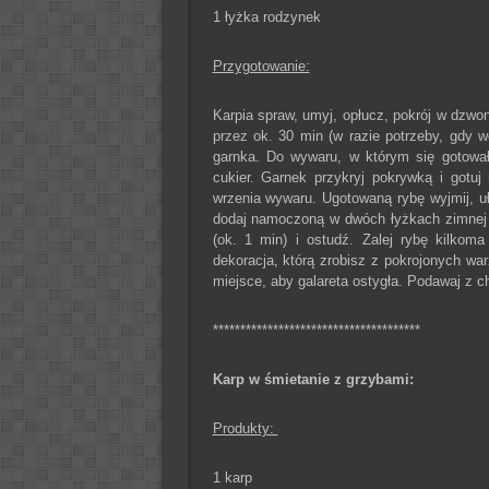
1 łyżka rodzynek
Przygotowanie:
Karpia spraw, umyj, opłucz, pokrój w dzwon
przez ok. 30 min (w razie potrzeby, gdy 
garnka. Do wywaru, w którym się gotowały
cukier. Garnek przykryj pokrywką i gotu
wrzenia wywaru. Ugotowaną rybę wyjmij, u
dodaj namoczoną w dwóch łyżkach zimnej w
(ok. 1 min) i ostudź. Zalej rybę kilkom
dekoracja, którą zrobisz z pokrojonych w
miejsce, aby galareta ostygła. Podawaj z c
**************************************
Karp w śmietanie z grzybami:
Produkty:
1 karp