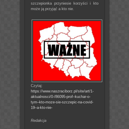
szczepionka przyniesie korzyści i kto
może ją przyjąć a kto nie.
Czytaj:
https://www.naszraciborz.pl/site/art/1-
aktualnosci/0-/86095-prof–kuchar-o-
tym–kto-moze-sie-szczepic-na-covid-
19–a-kto-nie-
Redakcja