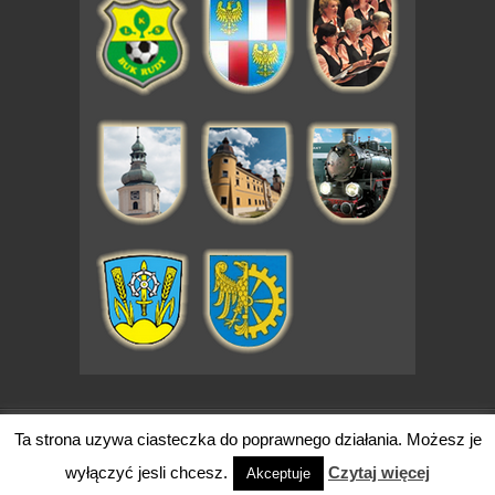
code by - Simple Creative
Ta strona uzywa ciasteczka do poprawnego działania. Możesz je
wyłączyć jesli chcesz.
Czytaj więcej
Akceptuje
Copyright 2026 znadRudy.pl. Wszytkie prawa zastrzeżone.