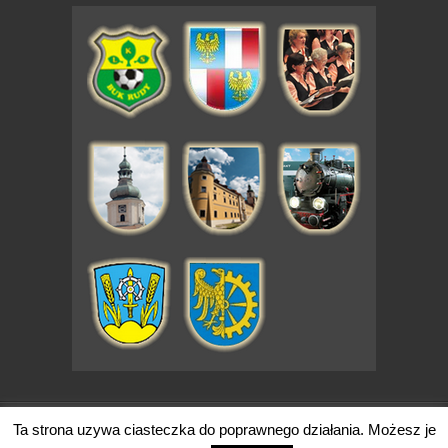
code by - Simple Creative
Ta strona uzywa ciasteczka do poprawnego działania. Możesz je