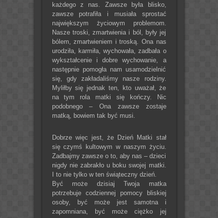
każdego z nas. Zawsze była blisko,
zawsze potrafiła i musiała sprostać
największym życiowym problemom.
Nasze troski, zmartwienia i ból, były jej
bólem, zmartwieniem i troską. Ona nas
urodziła, karmiła, wychowała, zadbała o
wykształcenie i dobre wychowanie, a
następnie pomogła nam usamodzielnić
się, gdy zakładaliśmy nasze rodziny.
Myliłby się jednak ten, kto uważał, że
na tym rola matki się kończy. Nic
podobnego – Ona zawsze zostaje
matką, bowiem tak być musi.
Dobrze więc jest, że Dzień Matki stał
się czymś kultowym w naszym życiu.
Zadbajmy zawsze o to, aby nas – dzieci
nigdy nie zabrakło u boku swojej matki.
I to nie tylko w ten świąteczny dzień.
Być może dzisiaj Twoja matka
potrzebuje codziennej pomocy bliskiej
osoby, być może jest samotna i
zapomniana, być może ciężko jej