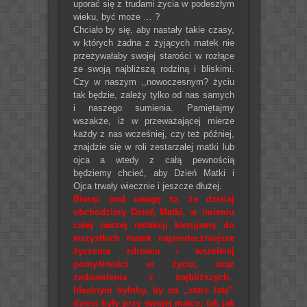
uporać się z trudami życia w podeszłym
wieku, być może … ?
Chciało by się, aby nastały takie czasy,
w których żadna z żyjących matek nie
przeżywałaby swojej starości w rozłące
ze swoją najbliższą rodziną i bliskimi.
Czy w naszym ,,nowoczesnym? życiu
tak będzie, zależy tylko od nas samych
i naszego sumienia. Pamiętajmy
wszakże, iż w przeważającej mierze
każdy z nas wcześniej, czy też później,
znajdzie się w roli zestarzałej matki lub
ojca a wtedy z całą pewnością
będziemy chcieć, aby Dzień Matki i
Ojca trwały wiecznie i jeszcze dłużej.
Biorąc pod uwagę to, że dzisiaj
obchodzimy Dzień Matki, w imieniu
całej naszej redakcji kierujemy do
wszystkich matek najserdeczniejsze
życzenia zdrowia i wszelkiej
pomyślności w życiu, oraz
zadowolenia z najbliższych.
Idealnym byłoby, by na ,,stare lata”
dzieci były przy swojej matce, tak jak