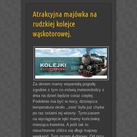
Atrakcyjna majówka na
rudzkiej kolejce
wąskotorowej.
Za oknem mamy wspaniałą pogodę,
zgodnie z tym co mówią meteorolodzy z
dnia na dzień będzie coraz cieplej.
Podobnie ma być w nocy, dzisiejsza
temperatura około ,,zera” była już chyba
po raz ostatni tej wiosny. Tymczasem
na wyciągnięcie ręki mamy końcówkę
miesiąca kwietnia. A jeśli tak to
nieuchronnie zbliża się długi majowy
weekend. Tym razem 4-dniowy. Od razu