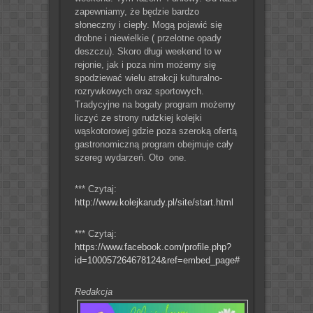
zapewniamy, że będzie bardzo
słoneczny i ciepły. Mogą pojawić się
drobne i niewielkie ( przelotne opady
deszczu).
Skoro długi weekend to w
rejonie, jak i poza nim możemy się
spodziewać wielu atrakcji kulturalno-
rozrywkowych oraz sportowych.
Tradycyjne na bogaty program możemy
liczyć ze strony rudzkiej kolejki
wąskotorowej gdzie poza szeroką ofertą
gastronomiczną program obejmuje cały
szereg wydarzeń. Oto one.
*** Czytaj:
http://www.kolejkarudy.pl/site/start.html
*** Czytaj:
https://www.facebook.com/profile.php?
id=100057264678124&ref=embed_page#
Redakcja