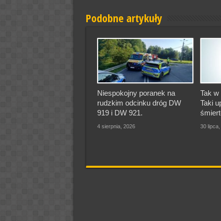
Podobne artykuły
Niespokojny poranek na
Tak w 
rudzkim odcinku dróg DW
Taki u
919 i DW 921.
śmiert
4 sierpnia, 2026
30 lipca