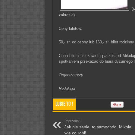
B
zakresie).
Ceny biletów:
50,- zł. od osoby lub 160,- zł. bilet rodzinny
Cena biletu nie zawiera paczek od Mikoła
spotkaniem przekazać do biura dyżurnego 
Organizatorzy.
Redakcja
Lubie To !
Poprzedni:
Jak nie sanie, to samochód. Mikołaj
wie co robi!