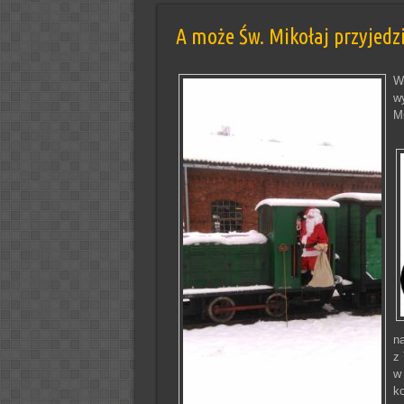
A może Św. Mikołaj przyjedz
W
w
Mi
na
z
w
ko