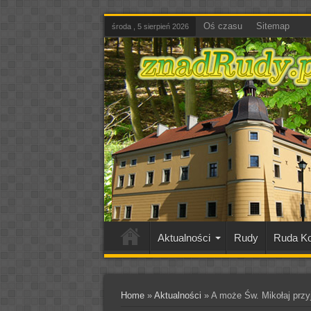
Oś czasu
Sitemap
środa , 5 sierpień 2026
Aktualności
Rudy
Ruda Ko
Home
»
Aktualności
»
A może Św. Mikołaj przy