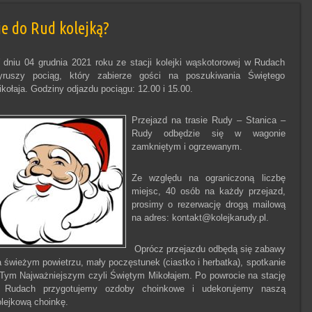
ie do Rud kolejką?
 dniu 04 grudnia 2021 roku ze stacji kolejki wąskotorowej w Rudach
yruszy pociąg, który zabierze gości na poszukiwania Świętego
kołaja. Godziny odjazdu pociągu: 12.00 i 15.00.
Przejazd na trasie Rudy – Stanica –
Rudy odbędzie się w wagonie
zamkniętym i ogrzewanym.
Ze względu na ograniczoną liczbę
miejsc, 40 osób na każdy przejazd,
prosimy o rezerwację drogą mailową
na adres: kontakt@kolejkarudy.pl.
Oprócz przejazdu odbędą się zabawy
 świeżym powietrzu, mały poczęstunek (ciastko i herbatka), spotkanie
 Tym Najważniejszym czyli Świętym Mikołajem. Po powrocie na stację
 Rudach przygotujemy ozdoby choinkowe i udekorujemy naszą
lejkową choinkę.