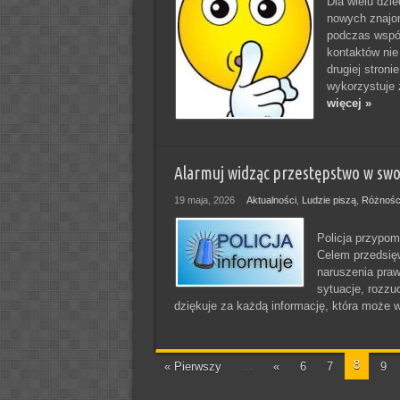
Dla wielu dzie
nowych znajo
podczas wspól
kontaktów nie
drugiej stroni
wykorzystuje 
więcej »
Alarmuj widząc przestępstwo w swo
19 maja, 2026
Aktualności
,
Ludzie piszą
,
Różnośc
Policja przypom
Celem przedsięw
naruszenia praw
sytuacje, rozzu
dziękuje za każdą informację, która może
8
« Pierwszy
...
«
6
7
9