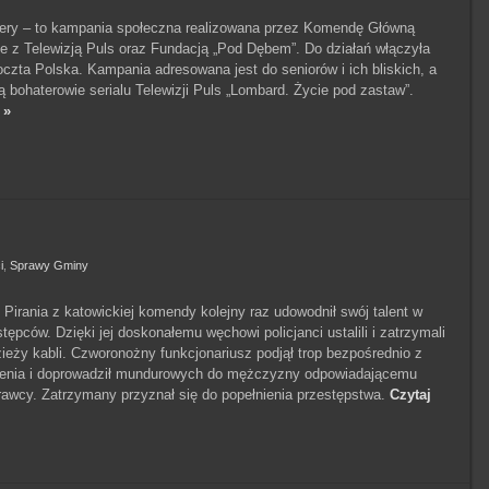
y – to kampania społeczna realizowana przez Komendę Główną
nie z Telewizją Puls oraz Fundacją „Pod Dębem”. Do działań włączyła
oczta Polska. Kampania adresowana jest do seniorów i ich bliskich, a
ą bohaterowie serialu Telewizji Puls „Lombard. Życie pod zastaw”.
 »
i
,
Sprawy Gminy
 Pirania z katowickiej komendy kolejny raz udowodnił swój talent w
stępców. Dzięki jej doskonałemu węchowi policjanci ustalili i zatrzymali
ieży kabli. Czworonożny funkcjonariusz podjął trop bezpośrednio z
zenia i doprowadził mundurowych do mężczyzny odpowiadającemu
rawcy. Zatrzymany przyznał się do popełnienia przestępstwa.
Czytaj