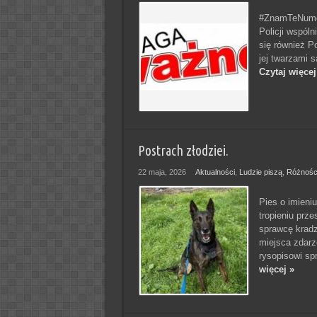
#ZnamTeNumer
Policji wspól
się również P
jej twarzami s
Czytaj więcej
Postrach złodziei.
22 maja, 2026
Aktualności
,
Ludzie piszą
,
Różnośc
Pies o imieniu
tropieniu prze
sprawcę kradz
miejsca zdar
rysopisowi sp
więcej »