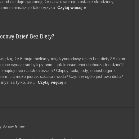
sad nie daje gwarancji, że nasz rower nie zostanie skradziony,
znie minimalizuje takie ryzyko.
Czytaj więcej »
odowy Dzień Bez Diety?
iedzą, że 6 maja mieliśmy międzynarodowy dzień bez diety? A skoro
dnione wydaje się być pytanie – jak konsumenci obchodzą ten dzień?
znajduje się na ich talerzach? Chipsy, cola, lody, cheesburger z
rem… a może jednak sałatka i woda? Czym w ogóle jest owa dieta?
 myślisz tylko, że ...
Czytaj więcej »
ą
,
Sprawy Gminy