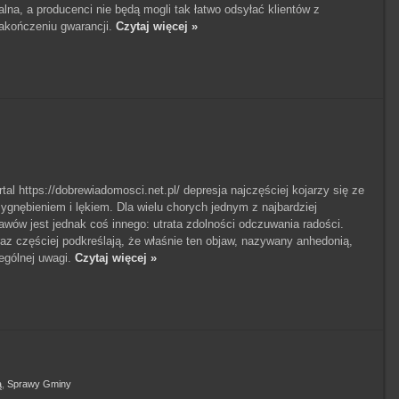
alna, a producenci nie będą mogli tak łatwo odsyłać klientów z
akończeniu gwarancji.
Czytaj więcej »
tal https://dobrewiadomosci.net.pl/ depresja najczęściej kojarzy się ze
ygnębieniem i lękiem. Dla wielu chorych jednym z najbardziej
awów jest jednak coś innego: utrata zdolności odczuwania radości.
z częściej podkreślają, że właśnie ten objaw, nazywany anhedonią,
gólnej uwagi.
Czytaj więcej »
ą
,
Sprawy Gminy