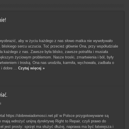
ie!
wyobrazić, aby w życiu każdego z nas słowo matka nie wywoływało
 bliskiego sercu uczucia. Toć przecież głównie Ona, przy współudziale
a każdego z nas. Zawsze była blisko, zawsze potrafiła i musiała
iększym życiowym problemom. Nasze troski, zmartwienia i ból, były
artwieniem i troską. Ona nas urodziła, karmiła, wychowała, zadbała o
i dobre ...
Czytaj więcej »
iać.
i
rtal https://dobrewiadomosci.net.pl/ w Polsce przygotowywane są
e mają wdrożyć unijną dyrektywę Right to Repair, czyli prawo do
el jest prosty: sprzęt ma służyć dłużej, naprawa ma być łatwiejsza i