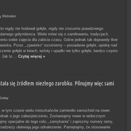
ą
,
Różności
to nigdy nie hodował gołębi, nigdy nie zrozumie prawdziwego
larnego gołymbiorza. Wiele mówi się o zamiłowaniu, tradycjach,
ieniu sobie zajęcia dla zabicia czasu. Gdzie jednak tak doprawdy tkwi
awiska. Przez ,,zjawisko” rozumiemy – posiadanie gołębi, opiekę nad
czenie gołębi w lotach, wzloty i upadki nie tylko gołębi, bardzo często
. Jak to ...
Czytaj więcej »
stała się źródłem niezłego zarobku. Pilnujmy więc sami
Gminy
 w tym czasie wielu mieszkańców zamieniło samochód na rower.
dnak o jego zabezpieczeniu. Zostawiajmy rower w widocznym
ujmy specjalne do tego celu ,,zamykania” i zapiszmy numery ramy,
kradzieży ułatwiają jego odnalezienie .Pamiętajmy, że stosowanie