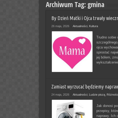
Archiwum Tag:
gmina
By Dzień Matki i Ojca trwały wieczn
26 maja, 2026
Aktualności
,
Kultura
Trudno sobie 
szczególnego,
ojca wychował
sprostać najw
jej bólem, zm
wykształcenie 
Zamiast wyrzucać będziemy napraw
24 maja, 2026
Aktualności
,
Ludzie piszą
,
Różnośc
Jak donosi po
przepisy, któr
naprawy. Ich c