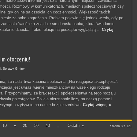
ci i nastolatków internet jest dziś naturalnym miejscem zawierania
mości. Rozmowy w komunikatorach, mediach społecznościowych czy
nej gry online są częścią ich codzienności. Większość takich
 niesie za sobą zagrożenia. Problem pojawia się jednak wtedy, gdy po
e zamiast rówieśnika znajduje się dorosła osoba, która świadomie
zaufanie dziecka. Takie relacje na początku wyglądają ...
Czytaj
im otoczeniu!
i
,
Sprawy Gminy
ina, że nadal trwa kapania społeczna ,,Nie reagujesz-akceptujesz”.
zięcia jest uwrażliwienie mieszkańców na wszelkiego rodzaju
a. Przypominamy, że brak reakcji społeczeństwa na tego rodzaju
chwala przestępców. Policja nieustannie liczy na naszą pomoc i
 wpłynąć pozytywnie na nasze bezpieczeństwo.
Czytaj więcej »
10
»
20
30
40
...
Ostatni »
Strona 8 z 121