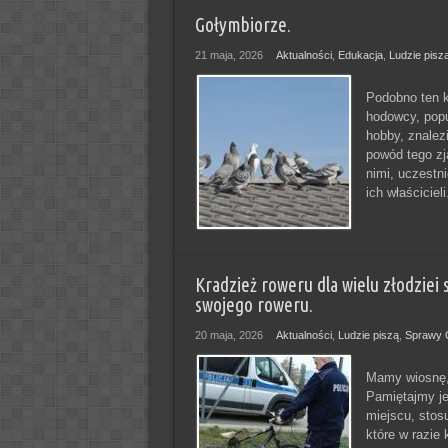
Gołymbiorze.
21 maja, 2026
Aktualności
,
Edukacja
,
Ludzie pisz
Podobno ten k
hodowcy, popu
hobby, znalez
powód tego zj
nimi, uczestni
ich właścicieli
Kradzież roweru dla wielu złodziei 
swojego roweru.
20 maja, 2026
Aktualności
,
Ludzie piszą
,
Sprawy 
Mamy wiosnę,
Pamiętajmy je
miejscu, stos
które w razie 