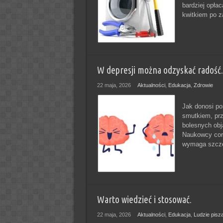
bardziej opłac
kwitkiem po z
W depresji można odzyskać radość.
22 maja, 2026
Aktualności
,
Edukacja
,
Zdrowie
Jak donosi por
smutkiem, prz
bolesnych obj
Naukowcy cora
wymaga szcze
Warto wiedzieć i stosować.
22 maja, 2026
Aktualności
,
Edukacja
,
Ludzie pisz