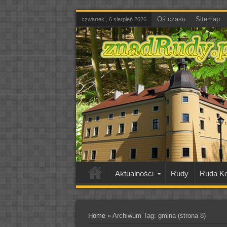
Oś czasu
Sitemap
czwartek , 6 sierpień 2026
Aktualności
Rudy
Ruda Ko
Home
»
Archiwum Tag: gmina
(strona 8)