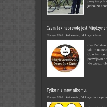
powyższych za
jednakże znac
Czym tak naprawdę jest Międzynar
20 maja, 2026
Aktualności
,
Edukacja
,
Zdrowie
Czy Państwo w
tak, to uzasa
Co w tym dniu 
podwójnym se
Nie wiesz, lub
Tylko nie mów nikomu.
19 maja, 2026
Aktualności
,
Edukacja
,
Ludzie pisz